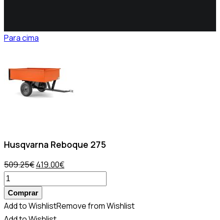
Para cima
Husqvarna Reboque 275
509.25
€
419.00
€
Comprar
Add to Wishlist
Remove from Wishlist
Add to Wishlist