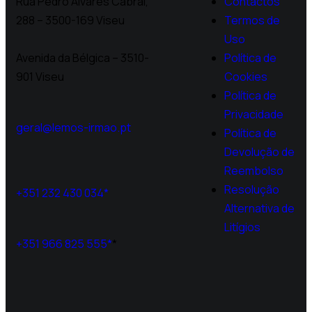
Rua Pedro Álvares Cabral,
Contactos
288 – 3500-169 Viseu
Termos de
Uso
Avenida da Bélgica – 3510-
Política de
901 Viseu
Cookies
Política de
Privacidade
geral@lemos-irmao.pt
Política de
Devolução de
Reembolso
Resolução
+351 232 430 034*
Alternativa de
Litígios
+351 966 825 555*
*